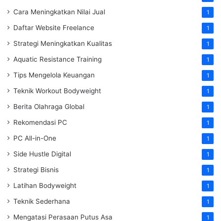
Cara Meningkatkan Nilai Jual
1
Daftar Website Freelance
1
Strategi Meningkatkan Kualitas
1
Aquatic Resistance Training
1
Tips Mengelola Keuangan
1
Teknik Workout Bodyweight
1
Berita Olahraga Global
1
Rekomendasi PC
1
PC All-in-One
1
Side Hustle Digital
1
Strategi Bisnis
1
Latihan Bodyweight
1
Teknik Sederhana
1
Mengatasi Perasaan Putus Asa
1