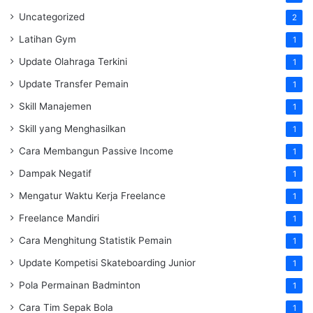
Uncategorized
2
Latihan Gym
1
Update Olahraga Terkini
1
Update Transfer Pemain
1
Skill Manajemen
1
Skill yang Menghasilkan
1
Cara Membangun Passive Income
1
Dampak Negatif
1
Mengatur Waktu Kerja Freelance
1
Freelance Mandiri
1
Cara Menghitung Statistik Pemain
1
Update Kompetisi Skateboarding Junior
1
Pola Permainan Badminton
1
Cara Tim Sepak Bola
1