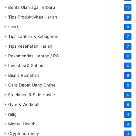
Berita Olahraga Terbaru
10
Tips Produktivitas Harian
9
sport
8
Tips Latihan & Kebugaran
7
Tips Kesehatan Harian
7
Rekomendasi Laptop / PC
6
Investasi & Saham
6
Bisnis Rumahan
6
Cara Dapat Uang Online
6
Freelance & Side Hustle
6
Gym & Workout
6
religi
4
Mental Health
4
Cryptocurrency
3