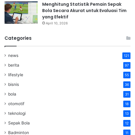
Menghitung Statistik Pemain Sepak
Bola Secara Akurat untuk Evaluasi Tim
yang Efektif
April 10, 2026
Categories
news
121
berita
97
lifestyle
55
bisnis
36
bola
31
otomotif
18
teknologi
13
Sepak Bola
12
Badminton
11