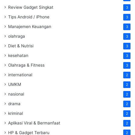
Review Gadget Singkat
3
Tips Android / iPhone
3
Manajemen Keuangan
3
olahraga
3
Diet & Nutrisi
3
kesehatan
3
Olahraga & Fitness
3
international
2
UMKM
2
nasional
2
drama
2
kriminal
2
Aplikasi Viral & Bermanfaat
2
HP & Gadget Terbaru
2