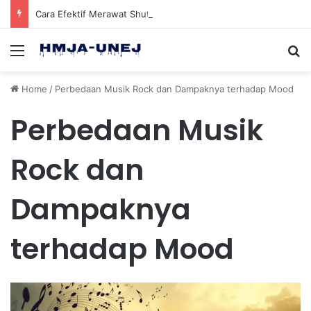
Cara Efektif Merawat Shuttlecock Badminton Agar Tahan Lama Saat Digunakan
Menu
Se
Home
/
Perbedaan Musik Rock dan Dampaknya terhadap Mood
Perbedaan Musik
Rock dan
Dampaknya
terhadap Mood