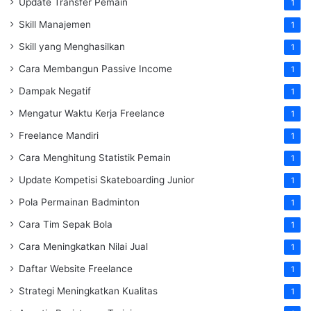
Update Transfer Pemain
1
Skill Manajemen
1
Skill yang Menghasilkan
1
Cara Membangun Passive Income
1
Dampak Negatif
1
Mengatur Waktu Kerja Freelance
1
Freelance Mandiri
1
Cara Menghitung Statistik Pemain
1
Update Kompetisi Skateboarding Junior
1
Pola Permainan Badminton
1
Cara Tim Sepak Bola
1
Cara Meningkatkan Nilai Jual
1
Daftar Website Freelance
1
Strategi Meningkatkan Kualitas
1