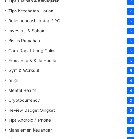
Tips Latihan & Kebugaran
7
Tips Kesehatan Harian
7
Rekomendasi Laptop / PC
6
Investasi & Saham
6
Bisnis Rumahan
6
Cara Dapat Uang Online
6
Freelance & Side Hustle
6
Gym & Workout
6
religi
4
Mental Health
4
Cryptocurrency
3
Review Gadget Singkat
3
Tips Android / iPhone
3
Manajemen Keuangan
3