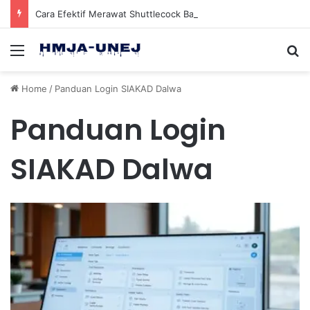
Cara Efektif Merawat Shuttlecock Badminton Agar Tahan Lama Saat Digunakan
Menu
Se
Home
/
Panduan Login SIAKAD Dalwa
Panduan Login
SIAKAD Dalwa