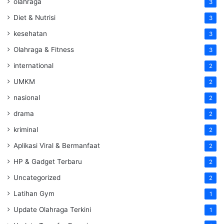
olahraga
3
Diet & Nutrisi
3
kesehatan
3
Olahraga & Fitness
3
international
2
UMKM
2
nasional
2
drama
2
kriminal
2
Aplikasi Viral & Bermanfaat
2
HP & Gadget Terbaru
2
Uncategorized
2
Latihan Gym
1
Update Olahraga Terkini
1