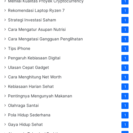
Menilai Kualitas Proyek Cryptocurrency
1
Rekomendasi Laptop Ryzen 7
1
Strategi Investasi Saham
1
Cara Mengatur Asupan Nutrisi
1
Cara Mengatasi Gangguan Penglihatan
1
Tips iPhone
1
Pengaruh Kebiasaan Digital
1
Ulasan Cepat Gadget
1
Cara Menghitung Net Worth
1
Kebiasaan Harian Sehat
1
Pentingnya Mengunyah Makanan
1
Olahraga Santai
1
Pola Hidup Sederhana
1
Gaya Hidup Sehat
1