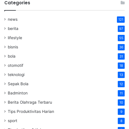
Categories
news
121
berita
97
lifestyle
55
bisnis
36
bola
31
otomotif
18
teknologi
13
Sepak Bola
12
Badminton
11
Berita Olahraga Terbaru
10
Tips Produktivitas Harian
9
sport
8