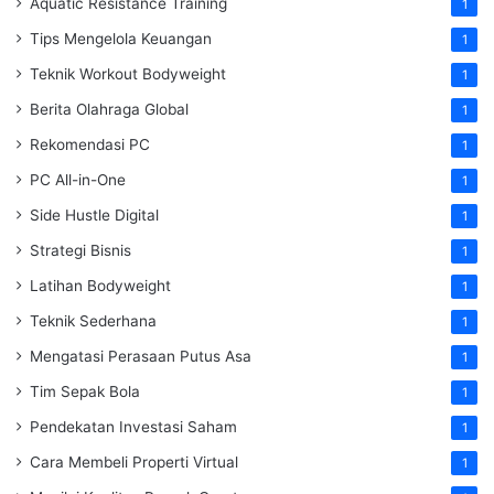
Aquatic Resistance Training
1
Tips Mengelola Keuangan
1
Teknik Workout Bodyweight
1
Berita Olahraga Global
1
Rekomendasi PC
1
PC All-in-One
1
Side Hustle Digital
1
Strategi Bisnis
1
Latihan Bodyweight
1
Teknik Sederhana
1
Mengatasi Perasaan Putus Asa
1
Tim Sepak Bola
1
Pendekatan Investasi Saham
1
Cara Membeli Properti Virtual
1