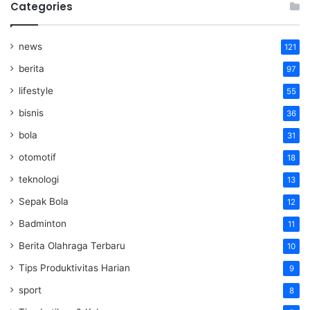
Categories
news
121
berita
97
lifestyle
55
bisnis
36
bola
31
otomotif
18
teknologi
13
Sepak Bola
12
Badminton
11
Berita Olahraga Terbaru
10
Tips Produktivitas Harian
9
sport
8