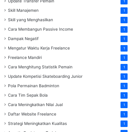
Update Transfer Pemain
1
Skill Manajemen
1
Skill yang Menghasilkan
1
Cara Membangun Passive Income
1
Dampak Negatif
1
Mengatur Waktu Kerja Freelance
1
Freelance Mandiri
1
Cara Menghitung Statistik Pemain
1
Update Kompetisi Skateboarding Junior
1
Pola Permainan Badminton
1
Cara Tim Sepak Bola
1
Cara Meningkatkan Nilai Jual
1
Daftar Website Freelance
1
Strategi Meningkatkan Kualitas
1