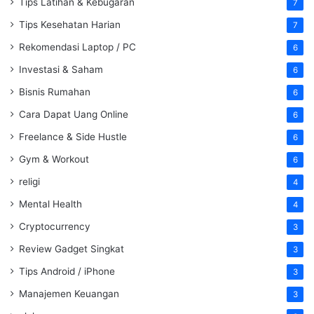
Tips Latihan & Kebugaran
7
Tips Kesehatan Harian
7
Rekomendasi Laptop / PC
6
Investasi & Saham
6
Bisnis Rumahan
6
Cara Dapat Uang Online
6
Freelance & Side Hustle
6
Gym & Workout
6
religi
4
Mental Health
4
Cryptocurrency
3
Review Gadget Singkat
3
Tips Android / iPhone
3
Manajemen Keuangan
3