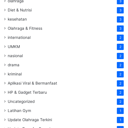
olahraga
3
Diet & Nutrisi
3
kesehatan
3
Olahraga & Fitness
3
international
2
UMKM
2
nasional
2
drama
2
kriminal
2
Aplikasi Viral & Bermanfaat
2
HP & Gadget Terbaru
2
Uncategorized
2
Latihan Gym
1
Update Olahraga Terkini
1