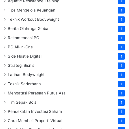
Aquatic Resistance Training
1
Tips Mengelola Keuangan
1
Teknik Workout Bodyweight
1
Berita Olahraga Global
1
Rekomendasi PC
1
PC All-in-One
1
Side Hustle Digital
1
Strategi Bisnis
1
Latihan Bodyweight
1
Teknik Sederhana
1
Mengatasi Perasaan Putus Asa
1
Tim Sepak Bola
1
Pendekatan Investasi Saham
1
Cara Membeli Properti Virtual
1