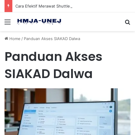
Cara Efektif Merawat Shuttlecock Badminton Agar Tahan Lama Saat Digunakan
Menu
Se
Home
/
Panduan Akses SIAKAD Dalwa
Panduan Akses
SIAKAD Dalwa