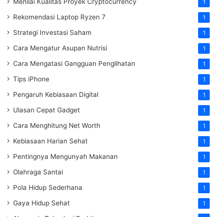
Menilai Kualitas Proyek Cryptocurrency
1
Rekomendasi Laptop Ryzen 7
1
Strategi Investasi Saham
1
Cara Mengatur Asupan Nutrisi
1
Cara Mengatasi Gangguan Penglihatan
1
Tips iPhone
1
Pengaruh Kebiasaan Digital
1
Ulasan Cepat Gadget
1
Cara Menghitung Net Worth
1
Kebiasaan Harian Sehat
1
Pentingnya Mengunyah Makanan
1
Olahraga Santai
1
Pola Hidup Sederhana
1
Gaya Hidup Sehat
1