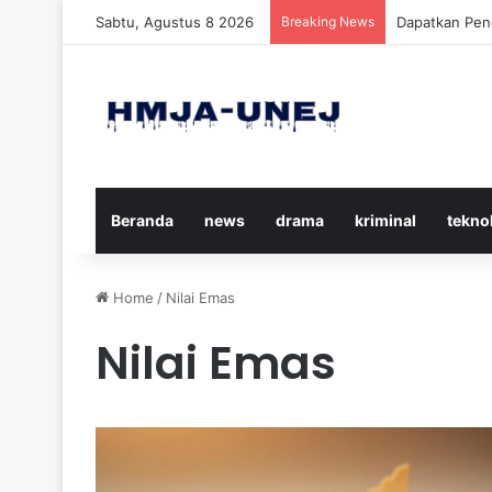
Sabtu, Agustus 8 2026
Breaking News
Cara Efektif
Beranda
news
drama
kriminal
tekno
Home
/
Nilai Emas
Nilai Emas