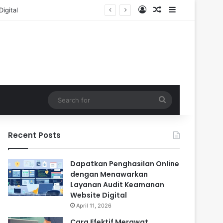
Log In
Random Article
Sidebar
Search
for
Recent Posts
Dapatkan Penghasilan Online
dengan Menawarkan
Layanan Audit Keamanan
Website Digital
April 11, 2026
Cara Efektif Merawat