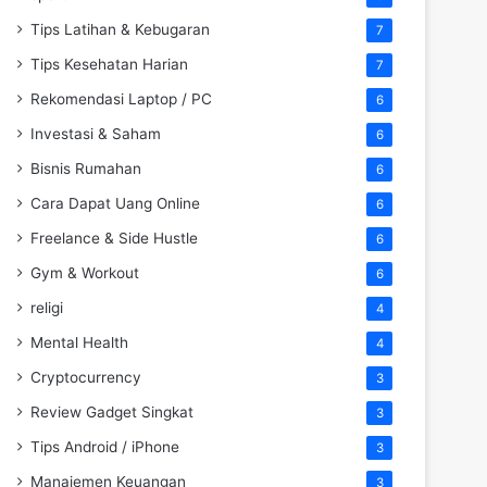
Tips Latihan & Kebugaran
7
Tips Kesehatan Harian
7
Rekomendasi Laptop / PC
6
Investasi & Saham
6
Bisnis Rumahan
6
Cara Dapat Uang Online
6
Freelance & Side Hustle
6
Gym & Workout
6
religi
4
Mental Health
4
Cryptocurrency
3
Review Gadget Singkat
3
Tips Android / iPhone
3
Manajemen Keuangan
3