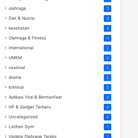
olahraga
3
Diet & Nutrisi
3
kesehatan
3
Olahraga & Fitness
3
international
2
UMKM
2
nasional
2
drama
2
kriminal
2
Aplikasi Viral & Bermanfaat
2
HP & Gadget Terbaru
2
Uncategorized
2
Latihan Gym
1
Update Olahraga Terkini
1