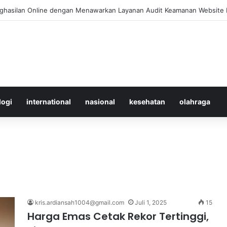
 Merawat Shuttlecock Badminton Agar Tahan Lama Saat Digunakan
logi
international
nasional
kesehatan
olahraga
kris.ardiansah1004@gmail.com
Juli 1, 2025
15
Harga Emas Cetak Rekor Tertinggi,