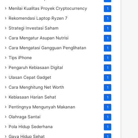
Menilai Kualitas Proyek Cryptocurrency
1
Rekomendasi Laptop Ryzen 7
1
Strategi Investasi Saham
1
Cara Mengatur Asupan Nutrisi
1
Cara Mengatasi Gangguan Penglihatan
1
Tips iPhone
1
Pengaruh Kebiasaan Digital
1
Ulasan Cepat Gadget
1
Cara Menghitung Net Worth
1
Kebiasaan Harian Sehat
1
Pentingnya Mengunyah Makanan
1
Olahraga Santai
1
Pola Hidup Sederhana
1
Gaya Hidup Sehat
1