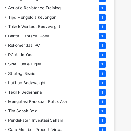
Aquatic Resistance Training
1
Tips Mengelola Keuangan
1
Teknik Workout Bodyweight
1
Berita Olahraga Global
1
Rekomendasi PC
1
PC All-in-One
1
Side Hustle Digital
1
Strategi Bisnis
1
Latihan Bodyweight
1
Teknik Sederhana
1
Mengatasi Perasaan Putus Asa
1
Tim Sepak Bola
1
Pendekatan Investasi Saham
1
Cara Membeli Properti Virtual
1