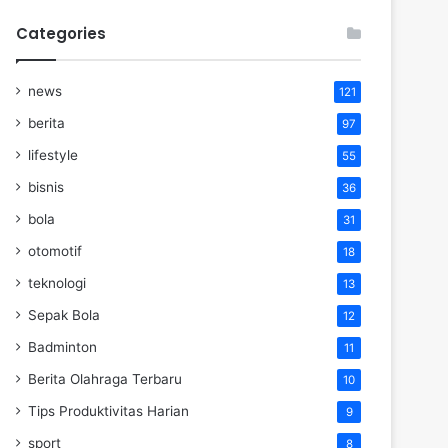
Categories
news
121
berita
97
lifestyle
55
bisnis
36
bola
31
otomotif
18
teknologi
13
Sepak Bola
12
Badminton
11
Berita Olahraga Terbaru
10
Tips Produktivitas Harian
9
sport
8