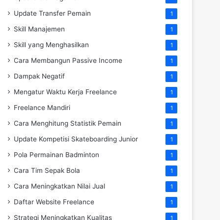
Update Transfer Pemain
1
Skill Manajemen
1
Skill yang Menghasilkan
1
Cara Membangun Passive Income
1
Dampak Negatif
1
Mengatur Waktu Kerja Freelance
1
Freelance Mandiri
1
Cara Menghitung Statistik Pemain
1
Update Kompetisi Skateboarding Junior
1
Pola Permainan Badminton
1
Cara Tim Sepak Bola
1
Cara Meningkatkan Nilai Jual
1
Daftar Website Freelance
1
Strategi Meningkatkan Kualitas
1