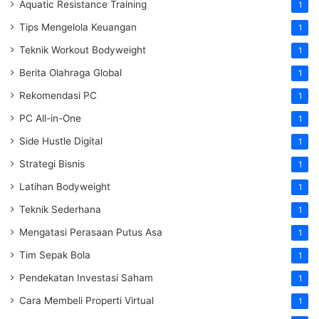
Aquatic Resistance Training
1
Tips Mengelola Keuangan
1
Teknik Workout Bodyweight
1
Berita Olahraga Global
1
Rekomendasi PC
1
PC All-in-One
1
Side Hustle Digital
1
Strategi Bisnis
1
Latihan Bodyweight
1
Teknik Sederhana
1
Mengatasi Perasaan Putus Asa
1
Tim Sepak Bola
1
Pendekatan Investasi Saham
1
Cara Membeli Properti Virtual
1