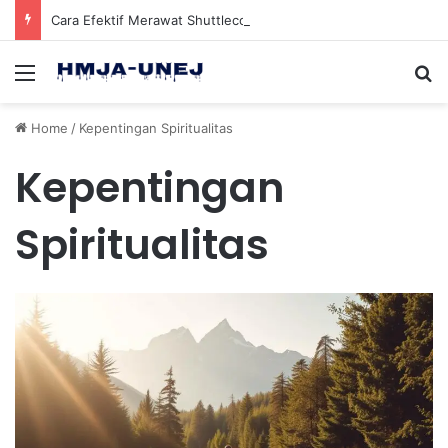
Cara Efektif Merawat Shuttlecock Badminton Agar Tahan Lama Saat Digunakan
Menu
Se
Home
/
Kepentingan Spiritualitas
Kepentingan
Spiritualitas