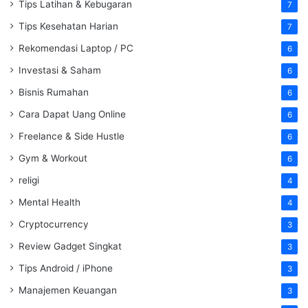
Tips Latihan & Kebugaran
7
Tips Kesehatan Harian
7
Rekomendasi Laptop / PC
6
Investasi & Saham
6
Bisnis Rumahan
6
Cara Dapat Uang Online
6
Freelance & Side Hustle
6
Gym & Workout
6
religi
4
Mental Health
4
Cryptocurrency
3
Review Gadget Singkat
3
Tips Android / iPhone
3
Manajemen Keuangan
3