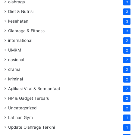
olahraga
3
Diet & Nutrisi
3
kesehatan
3
Olahraga & Fitness
3
international
2
UMKM
2
nasional
2
drama
2
kriminal
2
Aplikasi Viral & Bermanfaat
2
HP & Gadget Terbaru
2
Uncategorized
2
Latihan Gym
1
Update Olahraga Terkini
1