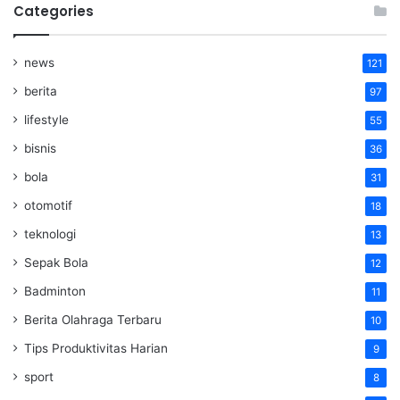
Categories
news
121
berita
97
lifestyle
55
bisnis
36
bola
31
otomotif
18
teknologi
13
Sepak Bola
12
Badminton
11
Berita Olahraga Terbaru
10
Tips Produktivitas Harian
9
sport
8