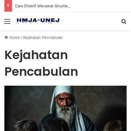
Cara Efektif Merawat Shuttlecock Badminton Agar Tahan Lama Saat Digunakan
Menu
Se
Home
/
Kejahatan Pencabulan
Kejahatan
Pencabulan