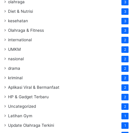
olahraga
3
Diet & Nutrisi
3
kesehatan
3
Olahraga & Fitness
3
international
2
UMKM
2
nasional
2
drama
2
kriminal
2
Aplikasi Viral & Bermanfaat
2
HP & Gadget Terbaru
2
Uncategorized
2
Latihan Gym
1
Update Olahraga Terkini
1