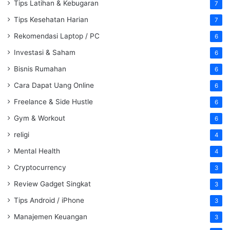
Tips Latihan & Kebugaran
7
Tips Kesehatan Harian
7
Rekomendasi Laptop / PC
6
Investasi & Saham
6
Bisnis Rumahan
6
Cara Dapat Uang Online
6
Freelance & Side Hustle
6
Gym & Workout
6
religi
4
Mental Health
4
Cryptocurrency
3
Review Gadget Singkat
3
Tips Android / iPhone
3
Manajemen Keuangan
3