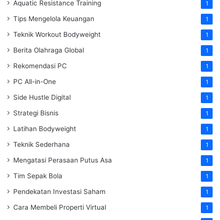
Aquatic Resistance Training
1
Tips Mengelola Keuangan
1
Teknik Workout Bodyweight
1
Berita Olahraga Global
1
Rekomendasi PC
1
PC All-in-One
1
Side Hustle Digital
1
Strategi Bisnis
1
Latihan Bodyweight
1
Teknik Sederhana
1
Mengatasi Perasaan Putus Asa
1
Tim Sepak Bola
1
Pendekatan Investasi Saham
1
Cara Membeli Properti Virtual
1