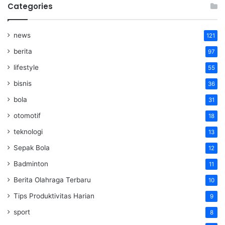
Categories
news
121
berita
97
lifestyle
55
bisnis
36
bola
31
otomotif
18
teknologi
13
Sepak Bola
12
Badminton
11
Berita Olahraga Terbaru
10
Tips Produktivitas Harian
9
sport
8