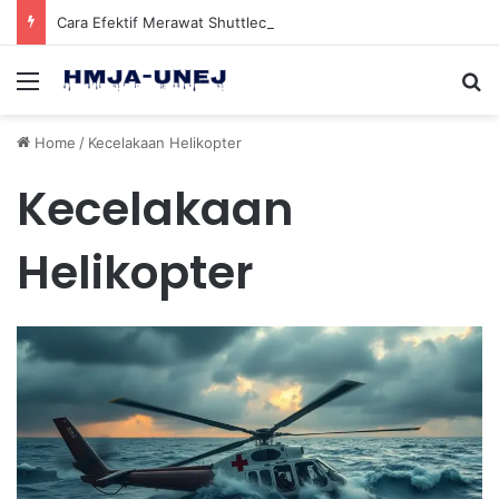
Cara Efektif Merawat Shuttlecock Badminton Agar Tahan Lama Saat Digunakan
Menu
Se
Home
/
Kecelakaan Helikopter
Kecelakaan
Helikopter