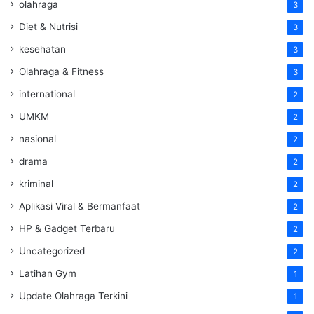
olahraga
3
Diet & Nutrisi
3
kesehatan
3
Olahraga & Fitness
3
international
2
UMKM
2
nasional
2
drama
2
kriminal
2
Aplikasi Viral & Bermanfaat
2
HP & Gadget Terbaru
2
Uncategorized
2
Latihan Gym
1
Update Olahraga Terkini
1