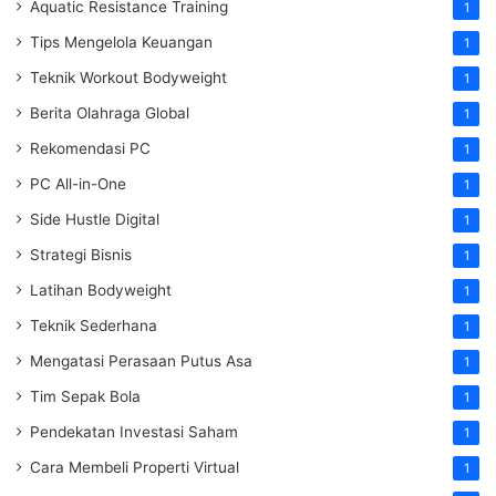
Aquatic Resistance Training
1
Tips Mengelola Keuangan
1
Teknik Workout Bodyweight
1
Berita Olahraga Global
1
Rekomendasi PC
1
PC All-in-One
1
Side Hustle Digital
1
Strategi Bisnis
1
Latihan Bodyweight
1
Teknik Sederhana
1
Mengatasi Perasaan Putus Asa
1
Tim Sepak Bola
1
Pendekatan Investasi Saham
1
Cara Membeli Properti Virtual
1