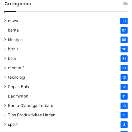
Categories
news
121
berita
97
lifestyle
55
bisnis
36
bola
31
otomotif
18
teknologi
13
Sepak Bola
12
Badminton
11
Berita Olahraga Terbaru
10
Tips Produktivitas Harian
9
sport
8