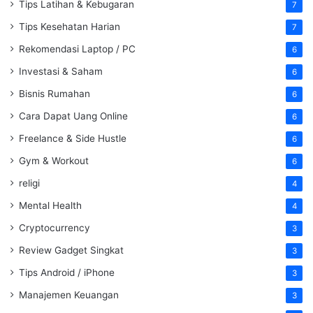
Tips Latihan & Kebugaran
7
Tips Kesehatan Harian
7
Rekomendasi Laptop / PC
6
Investasi & Saham
6
Bisnis Rumahan
6
Cara Dapat Uang Online
6
Freelance & Side Hustle
6
Gym & Workout
6
religi
4
Mental Health
4
Cryptocurrency
3
Review Gadget Singkat
3
Tips Android / iPhone
3
Manajemen Keuangan
3