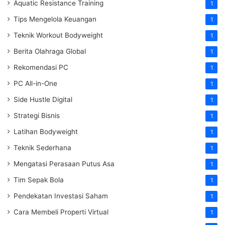
Aquatic Resistance Training
1
Tips Mengelola Keuangan
1
Teknik Workout Bodyweight
1
Berita Olahraga Global
1
Rekomendasi PC
1
PC All-in-One
1
Side Hustle Digital
1
Strategi Bisnis
1
Latihan Bodyweight
1
Teknik Sederhana
1
Mengatasi Perasaan Putus Asa
1
Tim Sepak Bola
1
Pendekatan Investasi Saham
1
Cara Membeli Properti Virtual
1