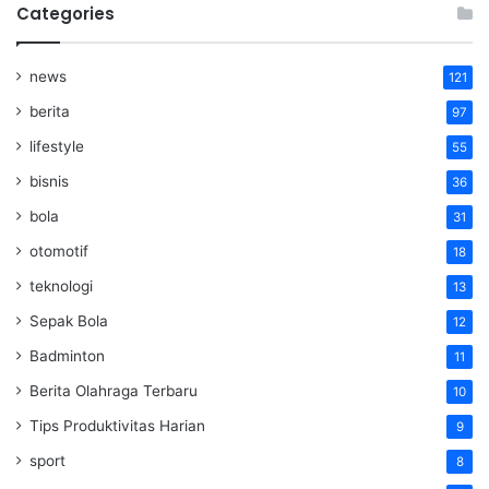
Categories
news
121
berita
97
lifestyle
55
bisnis
36
bola
31
otomotif
18
teknologi
13
Sepak Bola
12
Badminton
11
Berita Olahraga Terbaru
10
Tips Produktivitas Harian
9
sport
8