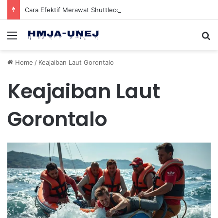
Cara Efektif Merawat Shuttlecock Badminton Agar Tahan Lama Saat Digunakan
Menu
Se
Home
/
Keajaiban Laut Gorontalo
Keajaiban Laut
Gorontalo