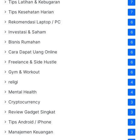
Tips Latihan & Kebugaran
7
Tips Kesehatan Harian
7
Rekomendasi Laptop / PC
6
Investasi & Saham
6
Bisnis Rumahan
6
Cara Dapat Uang Online
6
Freelance & Side Hustle
6
Gym & Workout
6
religi
4
Mental Health
4
Cryptocurrency
3
Review Gadget Singkat
3
Tips Android / iPhone
3
Manajemen Keuangan
3