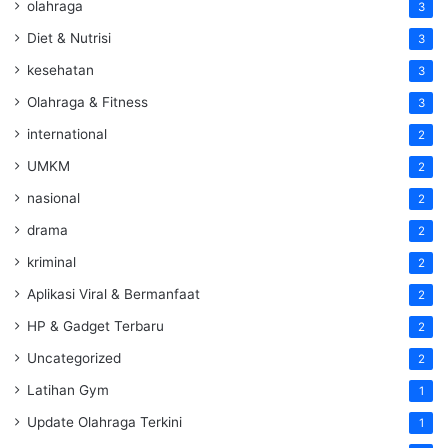
olahraga
3
Diet & Nutrisi
3
kesehatan
3
Olahraga & Fitness
3
international
2
UMKM
2
nasional
2
drama
2
kriminal
2
Aplikasi Viral & Bermanfaat
2
HP & Gadget Terbaru
2
Uncategorized
2
Latihan Gym
1
Update Olahraga Terkini
1