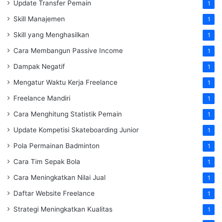
Update Transfer Pemain
1
Skill Manajemen
1
Skill yang Menghasilkan
1
Cara Membangun Passive Income
1
Dampak Negatif
1
Mengatur Waktu Kerja Freelance
1
Freelance Mandiri
1
Cara Menghitung Statistik Pemain
1
Update Kompetisi Skateboarding Junior
1
Pola Permainan Badminton
1
Cara Tim Sepak Bola
1
Cara Meningkatkan Nilai Jual
1
Daftar Website Freelance
1
Strategi Meningkatkan Kualitas
1