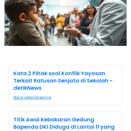
Kata 2 Pihak soal Konflik Yayasan
Terkait Ratusan Senjata di Sekolah -
detikNews
Baca selengkapnya
Titik Awal Kebakaran Gedung
Bapenda DKI Diduga di Lantai 11 yang