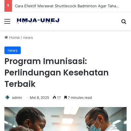
Cara Efektif Merawat Shuttlecock Badminton Agar Tahan Lama Saat Digunakan
Menu
Se
Home
/
news
news
Program Imunisasi:
Perlindungan Kesehatan
Terbaik
admin
Mei 8, 2025
17
7 minutes read