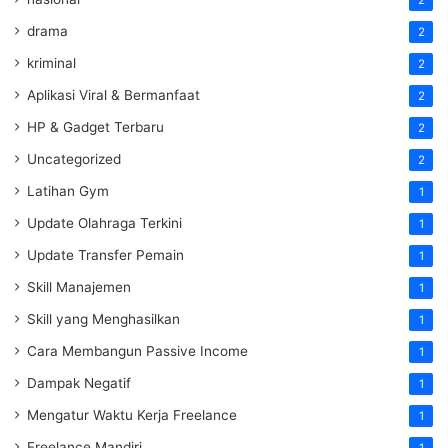
drama
2
kriminal
2
Aplikasi Viral & Bermanfaat
2
HP & Gadget Terbaru
2
Uncategorized
2
Latihan Gym
1
Update Olahraga Terkini
1
Update Transfer Pemain
1
Skill Manajemen
1
Skill yang Menghasilkan
1
Cara Membangun Passive Income
1
Dampak Negatif
1
Mengatur Waktu Kerja Freelance
1
Freelance Mandiri
1