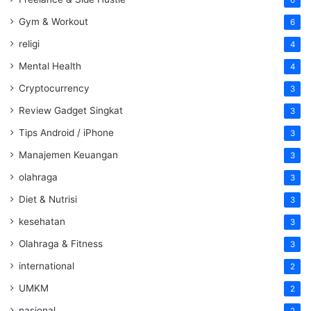
Gym & Workout
6
religi
4
Mental Health
4
Cryptocurrency
3
Review Gadget Singkat
3
Tips Android / iPhone
3
Manajemen Keuangan
3
olahraga
3
Diet & Nutrisi
3
kesehatan
3
Olahraga & Fitness
3
international
2
UMKM
2
nasional
2