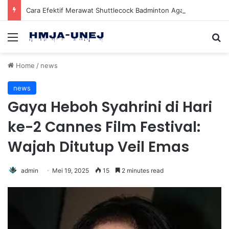
Cara Efektif Merawat Shuttlecock Badminton Agar Tahan Lama Saat Digunakan
Menu
Se
Home
/
news
news
Gaya Heboh Syahrini di Hari
ke-2 Cannes Film Festival:
Wajah Ditutup Veil Emas
admin
Mei 19, 2025
15
2 minutes read