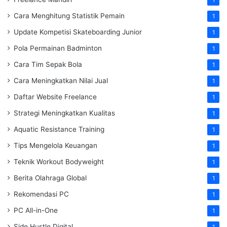
Cara Menghitung Statistik Pemain
1
Update Kompetisi Skateboarding Junior
1
Pola Permainan Badminton
1
Cara Tim Sepak Bola
1
Cara Meningkatkan Nilai Jual
1
Daftar Website Freelance
1
Strategi Meningkatkan Kualitas
1
Aquatic Resistance Training
1
Tips Mengelola Keuangan
1
Teknik Workout Bodyweight
1
Berita Olahraga Global
1
Rekomendasi PC
1
PC All-in-One
1
Side Hustle Digital
1