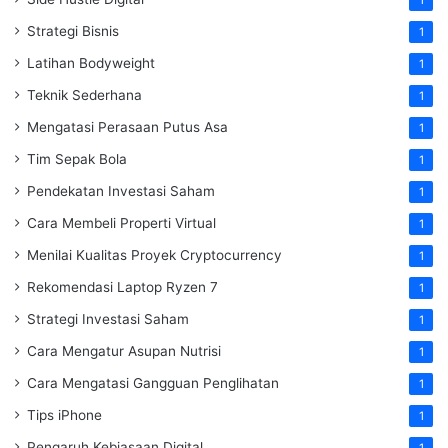
Strategi Bisnis
1
Latihan Bodyweight
1
Teknik Sederhana
1
Mengatasi Perasaan Putus Asa
1
Tim Sepak Bola
1
Pendekatan Investasi Saham
1
Cara Membeli Properti Virtual
1
Menilai Kualitas Proyek Cryptocurrency
1
Rekomendasi Laptop Ryzen 7
1
Strategi Investasi Saham
1
Cara Mengatur Asupan Nutrisi
1
Cara Mengatasi Gangguan Penglihatan
1
Tips iPhone
1
Pengaruh Kebiasaan Digital
1