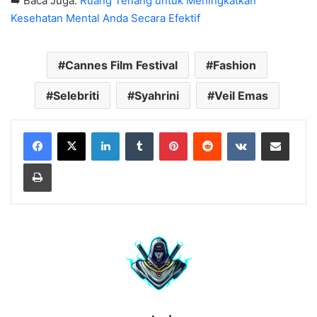
➡️ Baca Juga:
Ruang Tenang untuk Meningkatkan
Kesehatan Mental Anda Secara Efektif
Cannes Film Festival
Fashion
Selebriti
Syahrini
Veil Emas
LinkedIn
Tumblr
Pinterest
Reddit
VKontakte
Share via Email
Print