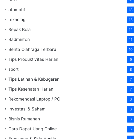
otomotif
18
teknologi
13
Sepak Bola
12
Badminton
11
Berita Olahraga Terbaru
10
Tips Produktivitas Harian
9
sport
8
Tips Latihan & Kebugaran
7
Tips Kesehatan Harian
7
Rekomendasi Laptop / PC
6
Investasi & Saham
6
Bisnis Rumahan
6
Cara Dapat Uang Online
6
Freelance & Side Hustle
6