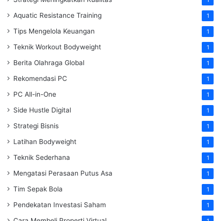
1
Aquatic Resistance Training
1
Tips Mengelola Keuangan
1
Teknik Workout Bodyweight
1
Berita Olahraga Global
1
Rekomendasi PC
1
PC All-in-One
1
Side Hustle Digital
1
Strategi Bisnis
1
Latihan Bodyweight
1
Teknik Sederhana
1
Mengatasi Perasaan Putus Asa
1
Tim Sepak Bola
1
Pendekatan Investasi Saham
1
Cara Membeli Properti Virtual