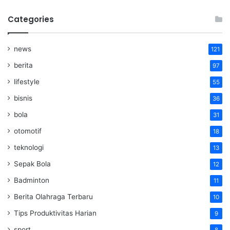
Categories
news
121
berita
97
lifestyle
55
bisnis
36
bola
31
otomotif
18
teknologi
13
Sepak Bola
12
Badminton
11
Berita Olahraga Terbaru
10
Tips Produktivitas Harian
9
sport