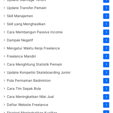
1
Update Transfer Pemain
1
Skill Manajemen
1
Skill yang Menghasilkan
1
Cara Membangun Passive Income
1
Dampak Negatif
1
Mengatur Waktu Kerja Freelance
1
Freelance Mandiri
1
Cara Menghitung Statistik Pemain
1
Update Kompetisi Skateboarding Junior
1
Pola Permainan Badminton
1
Cara Tim Sepak Bola
1
Cara Meningkatkan Nilai Jual
1
Daftar Website Freelance
1
Strategi Meningkatkan Kualitas