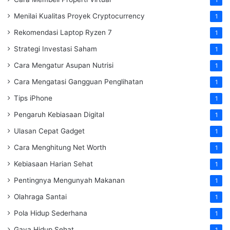
1
Menilai Kualitas Proyek Cryptocurrency
1
Rekomendasi Laptop Ryzen 7
1
Strategi Investasi Saham
1
Cara Mengatur Asupan Nutrisi
1
Cara Mengatasi Gangguan Penglihatan
1
Tips iPhone
1
Pengaruh Kebiasaan Digital
1
Ulasan Cepat Gadget
1
Cara Menghitung Net Worth
1
Kebiasaan Harian Sehat
1
Pentingnya Mengunyah Makanan
1
Olahraga Santai
1
Pola Hidup Sederhana
1
Gaya Hidup Sehat