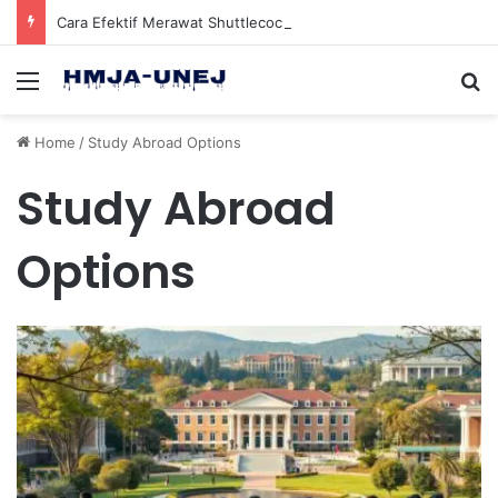
Cara Efektif Merawat Shuttlecock Badminton Agar Tahan Lama Saat Digunakan
Menu
Se
Home
/
Study Abroad Options
Study Abroad
Options