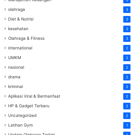
3
olahraga
3
Diet & Nutrisi
3
kesehatan
3
Olahraga & Fitness
3
international
2
UMKM
2
nasional
2
drama
2
kriminal
2
Aplikasi Viral & Bermanfaat
2
HP & Gadget Terbaru
2
Uncategorized
2
Latihan Gym
1
Update Olahraga Terkini