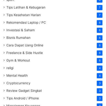
8
Tips Latihan & Kebugaran
7
Tips Kesehatan Harian
7
Rekomendasi Laptop / PC
6
Investasi & Saham
6
Bisnis Rumahan
6
Cara Dapat Uang Online
6
Freelance & Side Hustle
6
Gym & Workout
6
religi
4
Mental Health
4
Cryptocurrency
3
Review Gadget Singkat
3
Tips Android / iPhone
3
Manajemen Keuangan