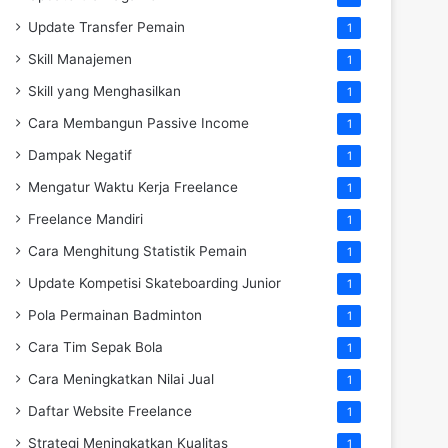
Update Transfer Pemain
1
Skill Manajemen
1
Skill yang Menghasilkan
1
Cara Membangun Passive Income
1
Dampak Negatif
1
Mengatur Waktu Kerja Freelance
1
Freelance Mandiri
1
Cara Menghitung Statistik Pemain
1
Update Kompetisi Skateboarding Junior
1
Pola Permainan Badminton
1
Cara Tim Sepak Bola
1
Cara Meningkatkan Nilai Jual
1
Daftar Website Freelance
1
Strategi Meningkatkan Kualitas
1