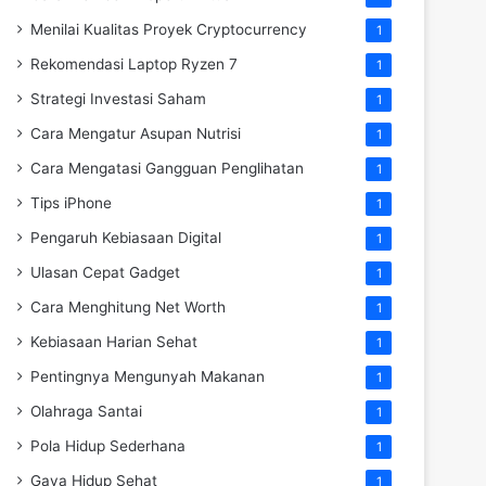
Menilai Kualitas Proyek Cryptocurrency
1
Rekomendasi Laptop Ryzen 7
1
Strategi Investasi Saham
1
Cara Mengatur Asupan Nutrisi
1
Cara Mengatasi Gangguan Penglihatan
1
Tips iPhone
1
Pengaruh Kebiasaan Digital
1
Ulasan Cepat Gadget
1
Cara Menghitung Net Worth
1
Kebiasaan Harian Sehat
1
Pentingnya Mengunyah Makanan
1
Olahraga Santai
1
Pola Hidup Sederhana
1
Gaya Hidup Sehat
1