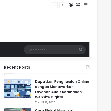
Log In
Random Article
Sidebar
Search
for
Recent Posts
Dapatkan Penghasilan Online
dengan Menawarkan
Layanan Audit Keamanan
Website Digital
April 11, 2026
Cara Efektif Merawat