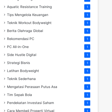
Aquatic Resistance Training
1
Tips Mengelola Keuangan
1
Teknik Workout Bodyweight
1
Berita Olahraga Global
1
Rekomendasi PC
1
PC All-in-One
1
Side Hustle Digital
1
Strategi Bisnis
1
Latihan Bodyweight
1
Teknik Sederhana
1
Mengatasi Perasaan Putus Asa
1
Tim Sepak Bola
1
Pendekatan Investasi Saham
1
Cara Membeli Properti Virtual
1