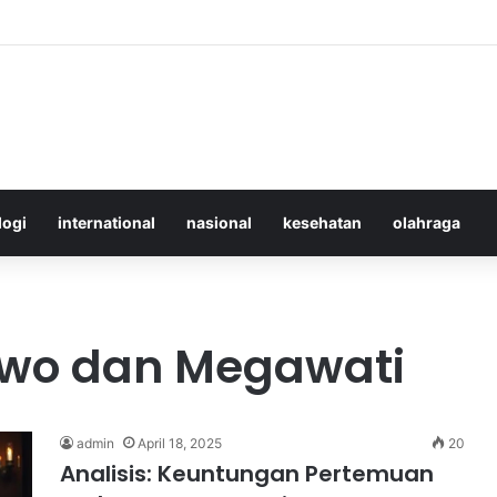
Merawat Shuttlecock Badminton Agar Tahan Lama Saat Digunakan
logi
international
nasional
kesehatan
olahraga
owo dan Megawati
admin
April 18, 2025
20
Analisis: Keuntungan Pertemuan