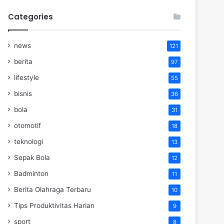
Categories
news
121
berita
97
lifestyle
55
bisnis
36
bola
31
otomotif
18
teknologi
13
Sepak Bola
12
Badminton
11
Berita Olahraga Terbaru
10
Tips Produktivitas Harian
9
sport
8