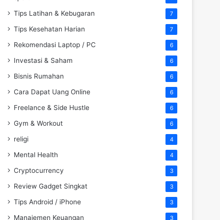
Tips Latihan & Kebugaran
7
Tips Kesehatan Harian
7
Rekomendasi Laptop / PC
6
Investasi & Saham
6
Bisnis Rumahan
6
Cara Dapat Uang Online
6
Freelance & Side Hustle
6
Gym & Workout
6
religi
4
Mental Health
4
Cryptocurrency
3
Review Gadget Singkat
3
Tips Android / iPhone
3
Manajemen Keuangan
3