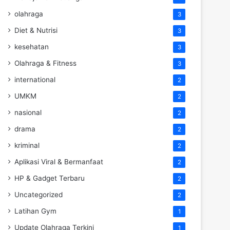
olahraga
3
Diet & Nutrisi
3
kesehatan
3
Olahraga & Fitness
3
international
2
UMKM
2
nasional
2
drama
2
kriminal
2
Aplikasi Viral & Bermanfaat
2
HP & Gadget Terbaru
2
Uncategorized
2
Latihan Gym
1
Update Olahraga Terkini
1