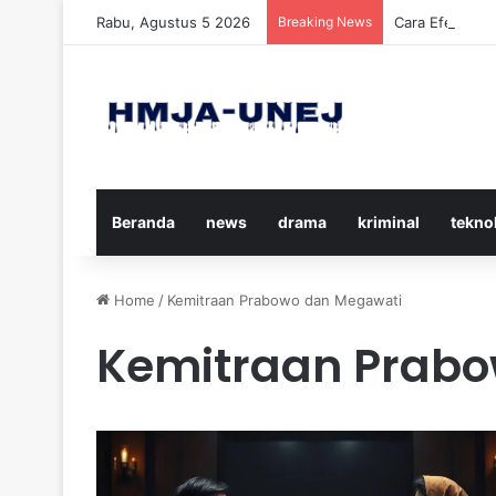
Rabu, Agustus 5 2026
Breaking News
Cara Efektif 
Beranda
news
drama
kriminal
tekno
Home
/
Kemitraan Prabowo dan Megawati
Kemitraan Prab